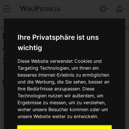
WikiPedalia
Informationen zu
Ihre Privatsphäre ist uns
Hilfe
„Synchrones Schalten“
wichtig
Diese Website verwendet Cookies und
Targeting Technologien, um Ihnen ein
besseres Internet-Erlebnis zu ermöglichen
Basisinformationen
und die Werbung, die Sie sehen, besser an
Ihre Bedürfnisse anzupassen. Diese
Technologien nutzen wir außerdem, um
Anzeigetitel
Synchrones Schalten
Ergebnisse zu messen, um zu verstehen,
Standardsortierschlüssel
Synchrones Schalten
woher unsere Besucher kommen oder um
unsere Website weiter zu entwickeln.
Seitenlänge (in Bytes)
390
Namensraumkennnummer
0