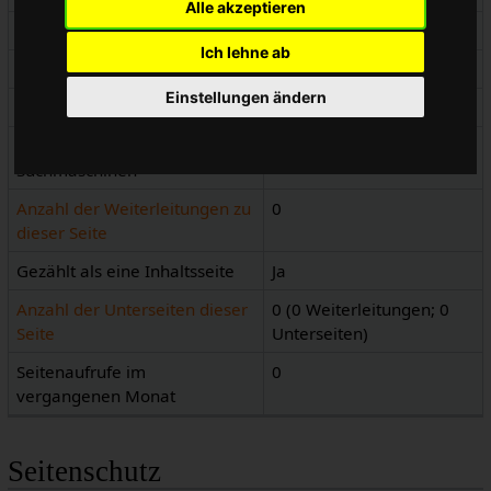
Alle akzeptieren
Seitenkennnummer
3323
Ich lehne ab
Seiteninhaltssprache
de - Deutsch
Einstellungen ändern
Seiteninhaltsmodell
Wikitext
Indizierung durch
Erlaubt
Suchmaschinen
Anzahl der Weiterleitungen zu
0
dieser Seite
Gezählt als eine Inhaltsseite
Ja
Anzahl der Unterseiten dieser
0 (0 Weiterleitungen; 0
Seite
Unterseiten)
Seitenaufrufe im
0
vergangenen Monat
Seitenschutz