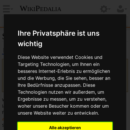
WikiPedalia
Ihre Privatsphäre ist uns
Synchrones Schalten
wichtig
Diese Website verwendet Cookies und
Targeting Technologien, um Ihnen ein
Version vom 19. Juli 2017, 07:47 Uhr von
Bikegeissel
(
Diskussion
besseres Internet-Erlebnis zu ermöglichen
|
Beiträge
)
(Kategorie in Vorloage)
und die Werbung, die Sie sehen, besser an
(
Unterschied
)
← Nächstältere Version
| Aktuelle Version
(Unterschied) | Nächstjüngere Version → (Unterschied)
Ihre Bedürfnisse anzupassen. Diese
Technologien nutzen wir außerdem, um
Ergebnisse zu messen, um zu verstehen,
Wenn man gleichzeitig
Umwerfer
und
Schaltwerk
schalten
lässt, spricht man vom
synchronem Schalten
. Das ist
woher unsere Besucher kommen oder um
fundamental beim Einsatz von
Halbschritt-Schaltung
oder
unsere Website weiter zu entwickeln.
alpiner Übersetzung
. Bei
Crossover Schaltung
ist synchrones
Schalten nicht notwendig.
Alle akzeptieren