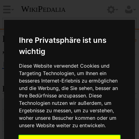
WikiPedalia
Informationen zu
Ihre Privatsphäre ist uns
Hilfe
„Tensiometer“
wichtig
Diese Website verwendet Cookies und
Targeting Technologien, um Ihnen ein
besseres Internet-Erlebnis zu ermöglichen
Basisinformationen
und die Werbung, die Sie sehen, besser an
Ihre Bedürfnisse anzupassen. Diese
Technologien nutzen wir außerdem, um
Anzeigetitel
Tensiometer
Ergebnisse zu messen, um zu verstehen,
Standardsortierschlüssel
Tensiometer
woher unsere Besucher kommen oder um
unsere Website weiter zu entwickeln.
Seitenlänge (in Bytes)
202
Namensraumkennnummer
0