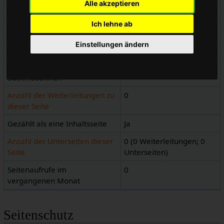
Alle akzeptieren
Seitenkennnummer
3139
Ich lehne ab
Seiteninhaltssprache
de - Deutsch
Einstellungen ändern
Seiteninhaltsmodell
Wikitext
Indizierung durch
Erlaubt
Suchmaschinen
Anzahl der Weiterleitungen zu
0
dieser Seite
Gezählt als eine Inhaltsseite
Ja
Anzahl der Unterseiten dieser
0 (0 Weiterleitungen; 0
Seite
Unterseiten)
Seitenaufrufe im
0
vergangenen Monat
Seitenschutz