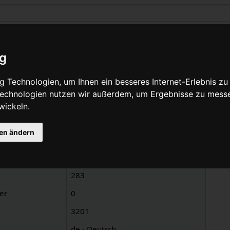
u „Trainer“
ig
Quelltext anzeigen
 Technologien, um Ihnen ein besseres Internet-Erlebnis zu
 Technologien nutzen wir außerdem, um Ergebnisse zu mess
wickeln.
nen
gen ändern
Trainer
Trainer
283
er
0
3201
de - Deutsch