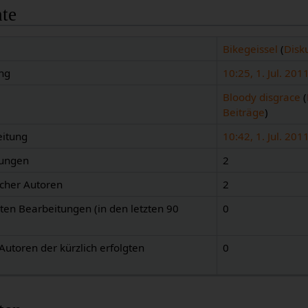
hte
Bikegeissel
(
Disk
ng
10:25, 1. Jul. 201
Bloody disgrace
(
Beiträge
)
eitung
10:42, 1. Jul. 201
tungen
2
icher Autoren
2
gten Bearbeitungen (in den letzten 90
0
Autoren der kürzlich erfolgten
0