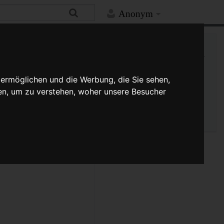
Anonym
Hilfe
Mehr
Links auf diese Seite
Versionsgeschichte
Änderungen an verlinkten
 ermöglichen und die Werbung, die Sie sehen,
Seiten
en, um zu verstehen, woher unsere Besucher
Seiten­­informationen
Seitenlogbücher