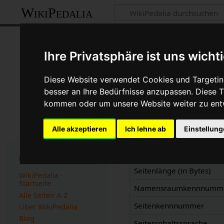
WikiPedalia
Informationen z
Ihre Privatsphäre ist uns wicht
Seite
Diskussion
Diese Website verwendet Cookies und Targeting
besser an Ihre Bedürfnisse anzupassen. Diese
kommen oder um unsere Website weiter zu ent
Basisinformatio
Alle akzeptieren
Ich lehne ab
Einstellun
Anzeigetitel
Standardsortierschlüssel
Navigation
Seitenlänge (in Bytes)
WikiPedalia -
Startseite
Namensraumkennnumm
Alle Seiten A-Z
Seitenkennnummer
Über WikiPedalia
Blog
Seiteninhaltssprache