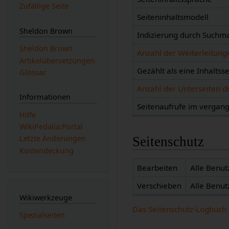
Zufällige Seite
Seiteninhaltsmodell
Sheldon Brown
Indizierung durch Suchm
Sheldon Brown
Anzahl der Weiterleitunge
Artikelübersetzungen
Gezählt als eine Inhaltsse
Glossar
Anzahl der Unterseiten di
Informationen
Seitenaufrufe im verga
Hilfe
WikiPedalia:Portal
Letzte Änderungen
Seitenschutz
Kostendeckung
Bearbeiten
Alle Benut
Verschieben
Alle Benut
Wikiwerkzeuge
Das Seitenschutz-Logbuch 
Spezialseiten