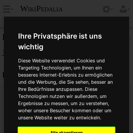
WikiPedalia
Ihre Privatsphäre ist uns
Informationen zu „UST“
Hilfe
wichtig
Diese Website verwendet Cookies und
Targeting Technologien, um Ihnen ein
Basisinformationen
besseres Internet-Erlebnis zu ermöglichen
und die Werbung, die Sie sehen, besser an
Ihre Bedürfnisse anzupassen. Diese
Anzeigetitel
UST
Technologien nutzen wir außerdem, um
Standardsortierschlüssel
UST
Ergebnisse zu messen, um zu verstehen,
woher unsere Besucher kommen oder um
Seitenlänge (in Bytes)
265
unsere Website weiter zu entwickeln.
Namensraumkennnummer
0
Seitenkennnummer
3253
Alle akzeptieren