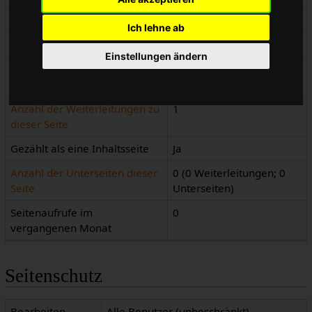
Seiteninhaltssprache
de - Deutsch
Ich lehne ab
Seiteninhaltsmodell
Wikitext
Einstellungen ändern
Indizierung durch
Erlaubt
Suchmaschinen
Anzahl der Weiterleitungen zu
1
dieser Seite
Gezählt als eine Inhaltsseite
Ja
Anzahl der Unterseiten dieser
0 (0 Weiterleitungen; 0
Seite
Unterseiten)
Seitenaufrufe im
0
vergangenen Monat
Seitenschutz
Bearbeiten
Alle Benutzer (unbeschränkt)