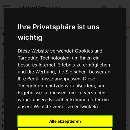
WikiPedalia
Ihre Privatsphäre ist uns
Verpressung:
wichtig
Hilfe
Versionsgeschichte
Diese Website verwendet Cookies und
Targeting Technologien, um Ihnen ein
besseres Internet-Erlebnis zu ermöglichen
Logbücher dieser Seite anzeigen
und die Werbung, die Sie sehen, besser an
Ihre Bedürfnisse anzupassen. Diese
Versionen filtern
Technologien nutzen wir außerdem, um
Ergebnisse zu messen, um zu verstehen,
woher unsere Besucher kommen oder um
Auswahl des Versionsunterschieds: Markiere die
Radiobuttons der zu vergleichenden Versionen und drücke
unsere Website weiter zu entwickeln.
die Eingabetaste oder die Schaltfläche am unteren Rand.
Legende:
(Aktuell)
= Unterschied zur aktuellen Version,
Alle akzeptieren
(Vorherige)
= Unterschied zur vorherigen Version,
K
= Kleine