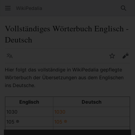
WikiPedalia
Such
Vollständiges Wörterbuch Englisch -
Deutsch
Sprache
Beobacht
Quel
Hier folgt das vollständige in WikiPedalia gepflegte
Wörterbuch der Übersetzungen aus dem Englischen
ins Deutsche.
Englisch
Deutsch
1030
1030
105 ®
105 ®
16 Inch
16 Zoll