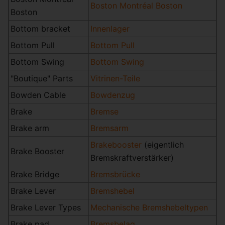
Boston Montréal Boston
Boston
Bottom bracket
Innenlager
Bottom Pull
Bottom Pull
Bottom Swing
Bottom Swing
"Boutique" Parts
Vitrinen-Teile
Bowden Cable
Bowdenzug
Brake
Bremse
Brake arm
Bremsarm
Brakebooster
(eigentlich
Brake Booster
Bremskraftverstärker)
Brake Bridge
Bremsbrücke
Brake Lever
Bremshebel
Brake Lever Types
Mechanische Bremshebeltypen
Brake pad
Bremsbelag