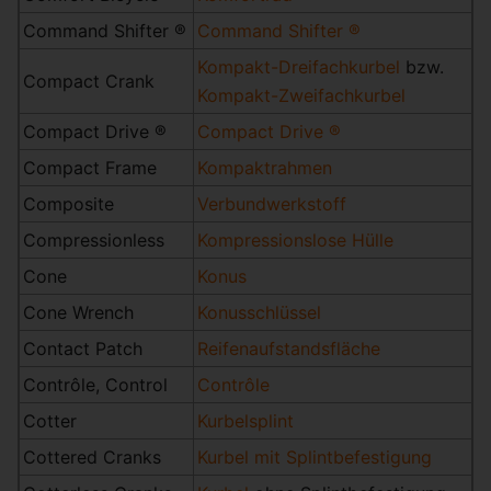
Command Shifter ®
Command Shifter ®
Kompakt-Dreifachkurbel
bzw.
Compact Crank
Kompakt-Zweifachkurbel
Compact Drive ®
Compact Drive ®
Compact Frame
Kompaktrahmen
Composite
Verbundwerkstoff
Compressionless
Kompressionslose Hülle
Cone
Konus
Cone Wrench
Konusschlüssel
Contact Patch
Reifenaufstandsfläche
Contrôle, Control
Contrôle
Cotter
Kurbelsplint
Cottered Cranks
Kurbel mit Splintbefestigung