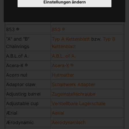
600 ®
600 ®
Einstellungen ändern
650
650
753 ®
753 ®
853 ®
853 ®
"A" and "B"
Typ A Kettenblatt
bzw.
Typ B
Chainrings
Kettenblatt
A.B.L.of A.
A.B.L. of A.
Acera-X ®
Acera-X ®
Acorn nut
Hutmutter
Adaptor claw
Schaltwerk Adapter
Adjusting barrel
Zugeinstellschraube
Adjustable cup
Verstellbare Lagerschale
Ærial
Aerial
Ærodynamic
Aerodynamisch