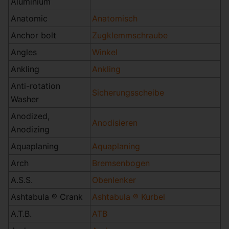
Aluminium
Anatomic
Anatomisch
Anchor bolt
Zugklemmschraube
Angles
Winkel
Ankling
Ankling
Anti-rotation
Sicherungsscheibe
Washer
Anodized,
Anodisieren
Anodizing
Aquaplaning
Aquaplaning
Arch
Bremsenbogen
A.S.S.
Obenlenker
Ashtabula ® Crank
Ashtabula ® Kurbel
A.T.B.
ATB