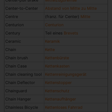
Center-pull Brake
Mittelzugbremse
Center-to-Center
Abstand von Mitte zu Mitte
Centre
(franz. für Center)
Mitte
Centurion
Centurion
Century
Teil eines
Brevets
Ceramic
Keramik
Chain
Kette
Chain brush
Kettenbürste
Chain Case
Kettenkasten
Chain cleaning tool
Kettenreinigungsgerät
Chain Deflector
Kettenstopper
Chainguard
Kettenschutz
Chain Hanger
Kettenaufhänger
Chainless Bicycle
Kettenloses Fahrrad