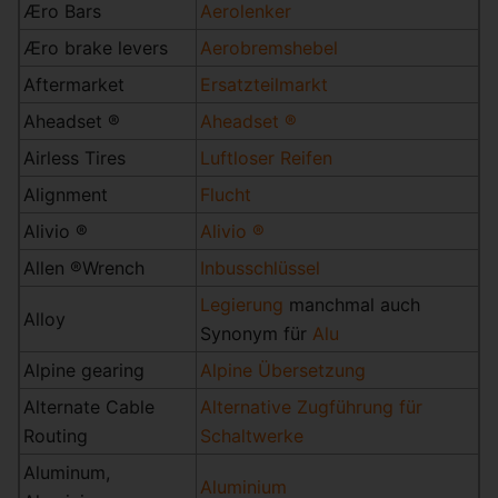
Æro Bars
Aerolenker
Æro brake levers
Aerobremshebel
Aftermarket
Ersatzteilmarkt
Aheadset ®
Aheadset ®
Airless Tires
Luftloser Reifen
Alignment
Flucht
Alivio ®
Alivio ®
Allen ®Wrench
Inbusschlüssel
Legierung
manchmal auch
Alloy
Synonym für
Alu
Alpine gearing
Alpine Übersetzung
Alternate Cable
Alternative Zugführung für
Routing
Schaltwerke
Aluminum,
Aluminium