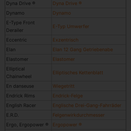
Dyna Drive ®
Dyna Drive ®
Dynamo
Dynamo
E-Type Front
E-Typ Umwerfer
Derailer
Eccentric
Exzentrisch
Elan
Elan 12 Gang Getriebenabe
Elastomer
Elastomer
Elliptical
Elliptisches Kettenblatt
Chainwheel
En danseuse
Wiegetritt
Endrick Rims
Endrick-Felge
English Racer
Englische Drei-Gang-Fahrräder
E.R.D.
Felgenwirkdurchmesser
Ergo, Ergopower ®
Ergopower ®