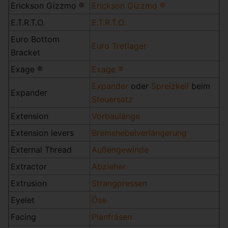
Erickson Gizzmo ®
Erickson Gizzmo ®
E.T.R.T.O.
E.T.R.T.O.
Euro Bottom
Euro Tretlager
Bracket
Exage ®
Exage ®
Expander
oder
Spreizkeil
beim
Expander
Steuersatz
Extension
Vorbaulänge
Extension levers
Bremshebelverlängerung
External Thread
Außengewinde
Extractor
Abzieher
Extrusion
Strangpressen
Eyelet
Öse
Facing
Planfräsen