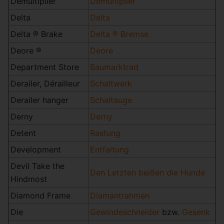
Demultiplier
Demultiplier
Delta
Delta
Delta ® Brake
Delta ® Bremse
Deore ®
Deore
Department Store
Baumarktrad
Derailer, Dérailleur
Schaltwerk
Derailer hanger
Schaltauge
Derny
Derny
Detent
Rastung
Development
Entfaltung
Devil Take the
Den Letzten beißen die Hunde
Hindmost
Diamond Frame
Diamantrahmen
Die
Gewindeschneider
bzw.
Gesenk