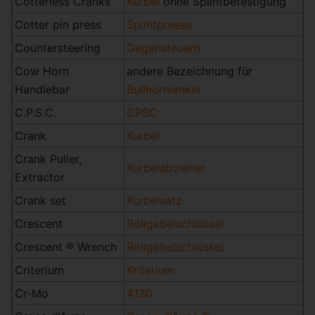
Cotterless Cranks
Kurbel
ohne Splintbefestigung
Cotter pin press
Splintpresse
Countersteering
Gegensteuern
Cow Horn
andere Bezeichnung für
Handlebar
Bullhornlenker
C.P.S.C.
CPSC
Crank
Kurbel
Crank Puller,
Kurbelabzieher
Extractor
Crank set
Kurbelsatz
Crescent
Rollgabelschlüssel
Crescent ® Wrench
Rollgabelschlüssel
Criterium
Kriterium
Cr-Mo
4130