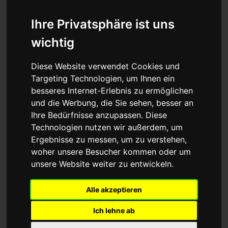
20 Inch
20 Zoll
Ihre Privatsphäre ist uns
26 Inch
26 Zoll
wichtig
27 Inch
27 Zoll
27five
27 Fünf
Diese Website verwendet Cookies und
28 Inch
28 Zoll
Targeting Technologien, um Ihnen ein
besseres Internet-Erlebnis zu ermöglichen
29 Inch / 29er
29er
und die Werbung, die Sie sehen, besser an
32 Spoke Wheels
32-Speichen-Laufräder
Ihre Bedürfnisse anzupassen. Diese
Technologien nutzen wir außerdem, um
333 ®
333 ®
Ergebnisse zu messen, um zu verstehen,
36 Inch / 36er
36er
woher unsere Besucher kommen oder um
3rd hand
Bremsfedergreifer
unsere Website weiter zu entwickeln.
4130
4130
Alle akzeptieren
4th hand
Bowdenzugspannzange
Ich lehne ab
531 ®
531 ®