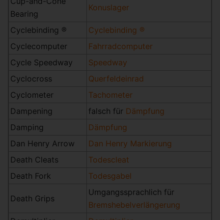
Cup-and-Cone
Konuslager
Bearing
Cyclebinding ®
Cyclebinding ®
Cyclecomputer
Fahrradcomputer
Cycle Speedway
Speedway
Cyclocross
Querfeldeinrad
Cyclometer
Tachometer
Dampening
falsch für
Dämpfung
Damping
Dämpfung
Dan Henry Arrow
Dan Henry Markierung
Death Cleats
Todescleat
Death Fork
Todesgabel
Umgangssprachlich für
Death Grips
Bremshebelverlängerung