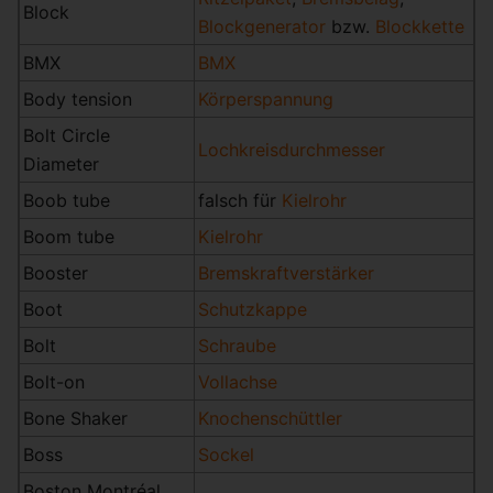
Block
Blockgenerator
bzw.
Blockkette
BMX
BMX
Body tension
Körperspannung
Bolt Circle
Lochkreisdurchmesser
Diameter
Boob tube
falsch für
Kielrohr
Boom tube
Kielrohr
Booster
Bremskraftverstärker
Boot
Schutzkappe
Bolt
Schraube
Bolt-on
Vollachse
Bone Shaker
Knochenschüttler
Boss
Sockel
Boston Montréal