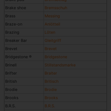
Brake shoe
Bremsschuh
Brass
Messing
Braze-on
Anlötteil
Brazing
Löten
Breaker Bar
Gleitgriff
Brevet
Brevet
Bridgestone ®
Bridgestone
Brinell
Stillstandsmarke
Brifter
Bralter
British
Britisch
Brodie
Brodie
Brooks
Brooks
B.R.S.
B.R.S.