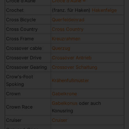
Croce d'Aune
Croce d'Aune ®
Crochet
(franz. für Haken)
Hakenfelge
Cross Bicycle
Querfeldeinrad
Cross Country
Cross Country
Cross Frame
Kreuzrahmen
Crossover cable
Querzug
Crossover Drive
Crossover Antrieb
Crossover Gearing
Crossover Schaltung
Crow's-Foot
Krähenfußmuster
Spoking
Crown
Gabelkrone
Gabelkonus
oder auch
Crown Race
Konusring
Cruiser
Cruiser