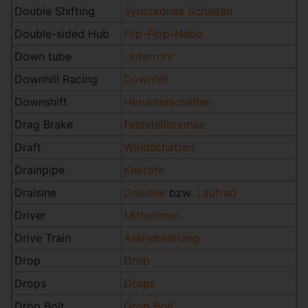
Double Shifting
Synchrones Schalten
Double-sided Hub
Flip-Flop-Nabe
Down tube
Unterrohr
Downhill Racing
Downhill
Downshift
Herunterschalten
Drag Brake
Feststellbremse
Draft
Windschatten
Drainpipe
Kielrohr
Draisine
Draisine
bzw.
Laufrad
Driver
Mitnehmer
Drive Train
Antriebsstrang
Drop
Drop
Drops
Drops
Drop Bolt
Drop Bolt