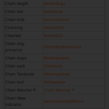
Chain length
Kettenlänge
Chain line
Kettenlinie
Chain lock
Kettenschloss
Chainring
Kettenblatt
Chainset
Kurbelsatz
Chain stay
Kettenstrebenschutz
protector
Chain stays
Kettenstreben
Chain suck
Chainsuck
Chain Tensioner
Kettenspanner
Chain tool
Kettennieter
Chain Watcher ®
Chain Watcher ®
Chain Wear
Kettenverschleißlehre
Indicator