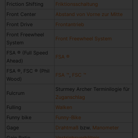
Friction Shifting
Friktionsschaltung
Front Center
Abstand von Vorne zur Mitte
Front Drive
Frontantrieb
Front Freewheel
Front Freewheel System
System
FSA ® (Full Speed
FSA ®
Ahead)
FSA ®, FSC ® (Phil
FSA ™
,
FSC ™
Wood)
Sturmey Archer Terminilogie für
Fulcrum
Zuganschlag
Fulling
Walken
Funny bike
Funny-Bike
Gage
Drahtmaß
bzw.
Manometer
Gain Ratio
Vortriebsverhältnis