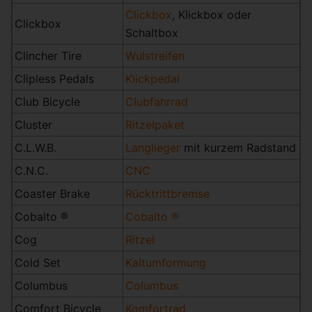
Clickbox
, Klickbox oder
Clickbox
Schaltbox
Clincher Tire
Wulstreifen
Clipless Pedals
Klickpedal
Club Bicycle
Clubfahrrad
Cluster
Ritzelpaket
C.L.W.B.
Langlieger
mit kurzem Radstand
C.N.C.
CNC
Coaster Brake
Rücktrittbremse
Cobalto ®
Cobalto ®
Cog
Ritzel
Cold Set
Kaltumformung
Columbus
Columbus
Comfort Bicycle
Komfortrad