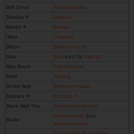
Belt Drive
Riemenantrieb
Benelux ®
Benelux
Bendix ®
Bendix
'Bent
Liegerad
Bidon
Wasserflasche
Bike
Bike
kurz für
Fahrrad
Bike Boom
Fahrradboom
Billet
Rohling
Binder Bolt
Klemmschraube
Biopace ®
Biopace ®
Black Wall Tire
Schwarzwandreifen
Gabelscheide
bzw.
Blade
Messerspeiche
Ritzelpaket
,
Bremsbelag
,