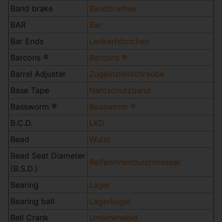
Band brake
Bandbremse
BAR
Bar
Bar Ends
Lenkerhörnchen
Barcons ®
Barcons ®
Barrel Adjuster
Zugeinstellschraube
Base Tape
Nahtschutzband
Bassworm ®
Bassworm ®
B.C.D.
LKD
Bead
Wulst
Bead Seat Diameter
Reifeninnendurchmesser
(B.S.D.)
Bearing
Lager
Bearing ball
Lagerkugel
Bell Crank
Umlenkhebel