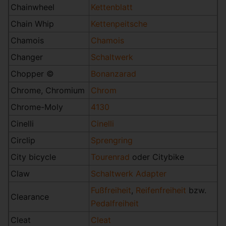
Chainwheel
Kettenblatt
Chain Whip
Kettenpeitsche
Chamois
Chamois
Changer
Schaltwerk
Chopper ©
Bonanzarad
Chrome, Chromium
Chrom
Chrome-Moly
4130
Cinelli
Cinelli
Circlip
Sprengring
City bicycle
Tourenrad
oder Citybike
Claw
Schaltwerk Adapter
Fußfreiheit
,
Reifenfreiheit
bzw.
Clearance
Pedalfreiheit
Cleat
Cleat