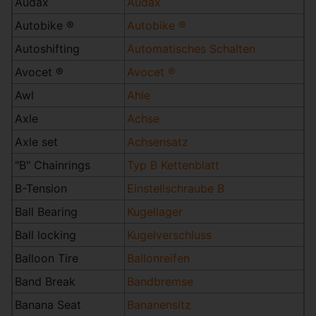
Audax
Audax
Autobike ®
Autobike ®
Autoshifting
Automatisches Schalten
Avocet ®
Avocet ®
Awl
Ahle
Axle
Achse
Axle set
Achsensatz
"B" Chainrings
Typ B Kettenblatt
B-Tension
Einstellschraube B
Ball Bearing
Kugellager
Ball locking
Kugelverschluss
Balloon Tire
Ballonreifen
Band Break
Bandbremse
Banana Seat
Bananensitz