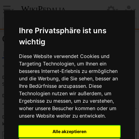
WikiPedalia
Ihre Privatsphäre ist uns
Quelltext der Seite Werbegeschenk
wichtig
Diese Website verwendet Cookies und
Targeting Technologien, um Ihnen ein
←
Werbegeschenk
besseres Internet-Erlebnis zu ermöglichen
Du bist aus dem folgenden Grund nicht berechtigt, diese
und die Werbung, die Sie sehen, besser an
Seite zu bearbeiten:
Ihre Bedürfnisse anzupassen. Diese
Technologien nutzen wir außerdem, um
Diese Aktion ist auf Benutzer beschränkt, die der Gruppe
Ergebnisse zu messen, um zu verstehen,
„
Benutzer
“ angehören.
woher unsere Besucher kommen oder um
unsere Website weiter zu entwickeln.
Du kannst den Quelltext dieser Seite betrachten und
kopieren.
Alle akzeptieren