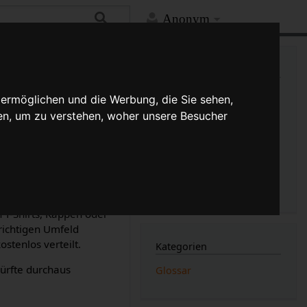
Anonym
Mehr
Links auf diese Seite
Versionsgeschichte
 ermöglichen und die Werbung, die Sie sehen,
Änderungen an verlinkten
en, um zu verstehen, woher unsere Besucher
Seiten
Druckversion
gt: Mit
er bestenfalls
Permanenter Link
Seiten­­informationen
 (Unterschied)
Seitenlogbücher
 T-Shirts, Kappen oder
richtigen Umfeld
stenlos verteilt.
Kategorien
dürfte durchaus
Glossar