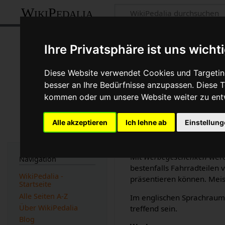
WikiPedalia
Werbegeschenk
Ihre Privatsphäre ist uns wicht
Seite
Diskussion
Diese Website verwendet Cookies und Targeting
besser an Ihre Bedürfnisse anzupassen. Diese
kommen oder um unsere Website weiter zu ent
Version vom 8. Juli 200
''Werbegeschenken'' wer
Fahrradteilen von Herstell
Alle akzeptieren
Ich lehne ab
Einstellun
(Unterschied) ← Nächst
Mit
Werbegeschenken
werd
Navigation
bestenfalls Fahrradteilen
WikiPedalia -
präsentieren können. Meis
Startseite
Alle Seiten A-Z
Im englischen Sprachraum
Über WikiPedalia
treffend sein.
Blog