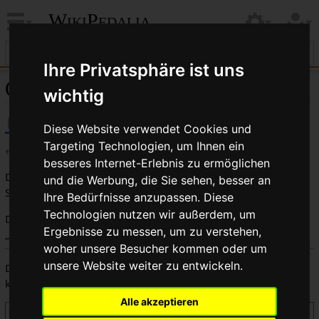
WikiPedalia
Ihre Privatsphäre ist uns
Quelltext der Seite Whatton Lenker
wichtig
Diese Website verwendet Cookies und
Targeting Technologien, um Ihnen ein
←
Whatton Lenker
besseres Internet-Erlebnis zu ermöglichen
Du bist aus dem folgenden Grund nicht berechtigt, diese
und die Werbung, die Sie sehen, besser an
Seite zu bearbeiten:
Ihre Bedürfnisse anzupassen. Diese
Technologien nutzen wir außerdem, um
Diese Aktion ist auf Benutzer beschränkt, die der Gruppe
Ergebnisse zu messen, um zu verstehen,
„
Benutzer
“ angehören.
woher unsere Besucher kommen oder um
unsere Website weiter zu entwickeln.
Du kannst den Quelltext dieser Seite betrachten und
kopieren.
Alle akzeptieren