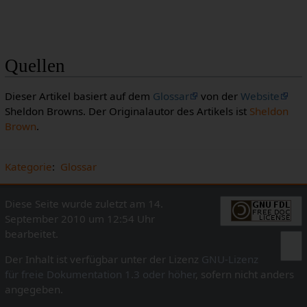
Quellen
Dieser Artikel basiert auf dem
Glossar
von der
Website
Sheldon Browns. Der Originalautor des Artikels ist
Sheldon
Brown
.
Kategorie
:
Glossar
Diese Seite wurde zuletzt am 14.
September 2010 um 12:54 Uhr
bearbeitet.
Der Inhalt ist verfügbar unter der Lizenz
GNU-Lizenz
für freie Dokumentation 1.3 oder höher
, sofern nicht anders
angegeben.