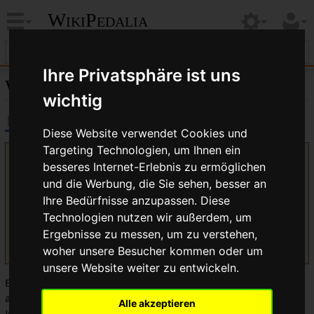
WikiPedalia
Ihre Privatsphäre ist uns
Windschatten-Lutscher
wichtig
Diese Website verwendet Cookies und
Targeting Technologien, um Ihnen ein
Version vom 14. September 2010, 12:54 Uhr von
Bikegeissel
besseres Internet-Erlebnis zu ermöglichen
(
Diskussion
|
Beiträge
)
(Die Seite wurde neu angelegt: Ein
und die Werbung, die Sie sehen, besser an
Fahrradfahrer, der den
Windschatten
anderer Fahrer ausnutzt, ohne
Ihre Bedürfnisse anzupassen. Diese
seinen Beitrag zu leisten wird als ''Windschatten-Lutscher'' oder
Technologien nutzen wir außerdem, um
kurz einfach ''Lutscher'' ge...)
(Unterschied) ← Nächstältere Version | Aktuelle Version
Ergebnisse zu messen, um zu verstehen,
(Unterschied) | Nächstjüngere Version → (Unterschied)
woher unsere Besucher kommen oder um
unsere Website weiter zu entwickeln.
Ein Fahrradfahrer, der den
Windschatten
anderer Fahrer
ausnutzt, ohne seinen Beitrag zu leisten wird als
Alle akzeptieren
Windschatten-Lutscher
oder kurz einfach
Lutscher
genannt.