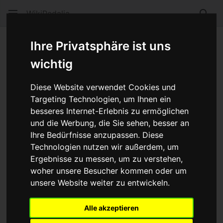
WikiPedalia
Such
Windschattenfahren
Ihre Privatsphäre ist uns
wichtig
Sprache
Beobacht
Quel
Diese Website verwendet Cookies und
Beim
Windschattenfahren
fährt eine Gruppe von
Targeting Technologien, um Ihnen ein
Radfahreren so hintereinander, dass jeder Radfahrer
besseres Internet-Erlebnis zu ermöglichen
den
Windschatten
des vor ihm fahrenden Fahrers
und die Werbung, die Sie sehen, besser an
Ihre Bedürfnisse anzupassen. Diese
ausnutzen kann. Das gilt natürlich nicht für den ersten
Technologien nutzen wir außerdem, um
Fahrer, der den Rest der Gruppe mitzieht.
Ergebnisse zu messen, um zu verstehen,
Normalerweise wechseln sich im Renngeschehen die
woher unsere Besucher kommen oder um
Fahrer einer solchen Gruppe mit dem Ziehen und
unsere Website weiter zu entwickeln.
Gezogenwerden ab. Eine Gruppe Fahrradfahrer, die
Windschattenfahren betreibt, kann dauerhaft mit
Alle akzeptieren
erheblich höherer Geschwindigkeit fahren als es der