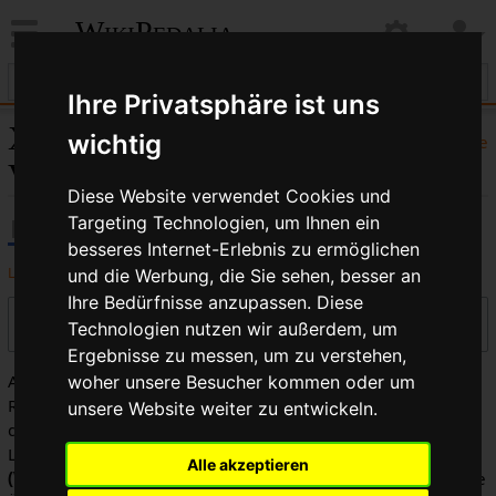
WikiPedalia
Ihre Privatsphäre ist uns
X-Press bis XTR:
wichtig
Hilfe
Versionsgeschichte
Diese Website verwendet Cookies und
Targeting Technologien, um Ihnen ein
besseres Internet-Erlebnis zu ermöglichen
Logbücher dieser Seite anzeigen
und die Werbung, die Sie sehen, besser an
Ihre Bedürfnisse anzupassen. Diese
Versionen filtern
Technologien nutzen wir außerdem, um
Ergebnisse zu messen, um zu verstehen,
Auswahl des Versionsunterschieds: Markiere die
woher unsere Besucher kommen oder um
Radiobuttons der zu vergleichenden Versionen und drücke
unsere Website weiter zu entwickeln.
die Eingabetaste oder die Schaltfläche am unteren Rand.
Legende:
(Aktuell)
= Unterschied zur aktuellen Version,
Alle akzeptieren
(Vorherige)
= Unterschied zur vorherigen Version,
K
= Kleine