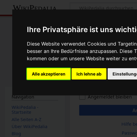
WikiPedalia
Anmelden
Ihre Privatsphäre ist uns wicht
Benutzername
Diese Website verwendet Cookies und Targeting
besser an Ihre Bedürfnisse anzupassen. Diese
kommen oder um unsere Website weiter zu ent
Passwort
Alle akzeptieren
Ich lehne ab
Einstellun
Angemeldet bleiben
Navigation
WikiPedalia -
A
Startseite
Alle Seiten A-Z
Hilfe 
Über WikiPedalia
Passwo
Blog