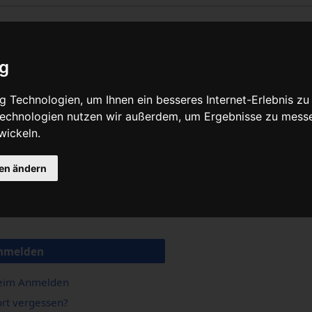
ig
 Technologien, um Ihnen ein besseres Internet-Erlebnis zu
 Technologien nutzen wir außerdem, um Ergebnisse zu mess
wickeln.
gen ändern
nmelden
beim Anmelden
rt vergessen?