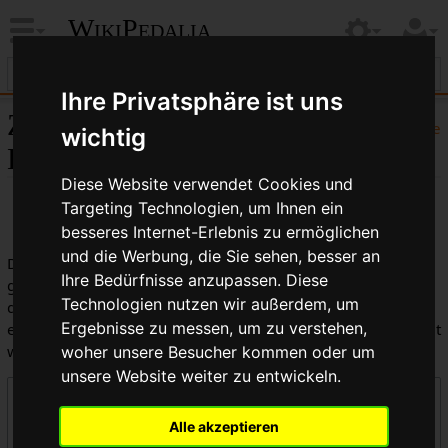
WikiPedalia
Ihre Privatsphäre ist uns
Zentrale öffentliche
Hilfe
wichtig
Logbücher
Diese Website verwendet Cookies und
Targeting Technologien, um Ihnen ein
besseres Internet-Erlebnis zu ermöglichen
und die Werbung, die Sie sehen, besser an
Dies ist die kombinierte Anzeige aller in WikiPedalia
Ihre Bedürfnisse anzupassen. Diese
geführten Logbücher. Die Ausgabe kann durch die Auswahl
Technologien nutzen wir außerdem, um
des Logbuchtyps, des Benutzers oder des Seitentitels
Ergebnisse zu messen, um zu verstehen,
eingeschränkt werden (Groß-/Kleinschreibung muss beachtet
werden).
woher unsere Besucher kommen oder um
unsere Website weiter zu entwickeln.
Logbücher
Alle akzeptieren
Zentrale öffentliche Logbücher