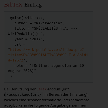
BibTeX
-Eintrag
 @misc{ wiki:xxx,

   author = "WikiPedalia",

   title = "SPÉCIALITÉS T.A. --- 
WikiPedalia{,} ",

   year = "2017",

   url = 
"
https://wikipedalia.com/index.php?
title=SP%C3%89CIALIT%C3%89S_T.A.&oldi
d=12672
",

   note = "[Online; abgerufen am 10. 
August 2026]"

Bei Benutzung der
LaTeX
-Moduls „url“
(
im Bereich der Einleitung),
\usepackage{url}
welches eine schöner formatierte Internetadresse
ausgibt, kann die folgende Ausgabe genommen