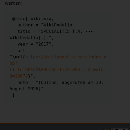
werden:
 @misc{ wiki:xxx,

   author = "WikiPedalia",

   title = "SPÉCIALITÉS T.A. --- 
WikiPedalia{,} ",

   year = "2017",

   url = 
"
\url{
https://wikipedalia.com/index.p
hp?
title=SP%C3%89CIALIT%C3%89S_T.A.&oldi
d=12672
}
",

   note = "[Online; abgerufen am 10. 
August 2026]"
