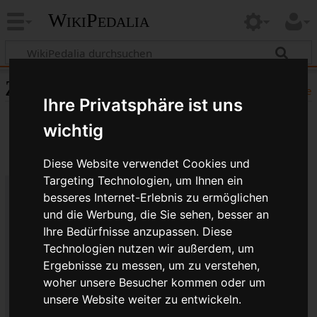
WikiPedalia
Zitierhilfe
Hilfe
Ihre Privatsphäre ist uns
wichtig
Diese Website verwendet Cookies und
Targeting Technologien, um Ihnen ein
besseres Internet-Erlebnis zu ermöglichen
Bibliografische Angaben für
und die Werbung, die Sie sehen, besser an
SPÉCIALITÉS T.A.
Ihre Bedürfnisse anzupassen. Diese
Technologien nutzen wir außerdem, um
Seitentitel: SPÉCIALITÉS T.A.
Ergebnisse zu messen, um zu verstehen,
Autor(en): WikiPedalia-Bearbeiter
woher unsere Besucher kommen oder um
Herausgeber:
WikiPedalia
.
unsere Website weiter zu entwickeln.
Zeitpunkt der letzten Bearbeitung: 18. Juli 2017,