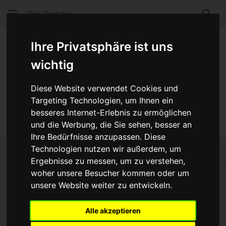
WikiPedalia
Such
XT
Ihre Privatsphäre ist uns
wichtig
Sprache
Beobacht
Quel
Diese Website verwendet Cookies und
Weiterleitung
Targeting Technologien, um Ihnen ein
besseres Internet-Erlebnis zu ermöglichen
Weiterleitung nach:
XT ®
und die Werbung, die Sie sehen, besser an
Ihre Bedürfnisse anzupassen. Diese
Technologien nutzen wir außerdem, um
Zuletzt bearbeitet vor 16 Jahren
von
Bikegeissel
Ergebnisse zu messen, um zu verstehen,
woher unsere Besucher kommen oder um
unsere Website weiter zu entwickeln.
WikiPedalia
Der Inhalt ist verfügbar unter der Lizenz
GNU-Lizenz für freie
Alle akzeptieren
Dokumentation 1.3 oder höher
, sofern nicht anders