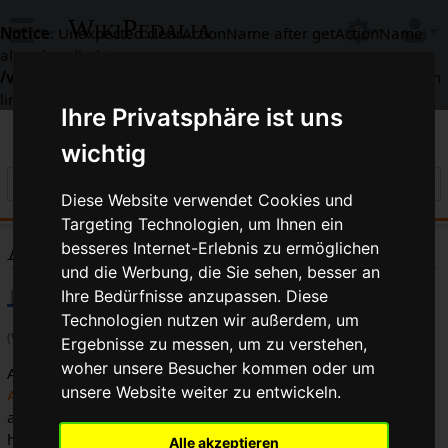
WikiPedalia
Notice
: Unexpected clearActionName after getActionName
already called in
/var/www/html/includes/context/RequestContext.php
on
line
338
Ihre Privatsphäre ist uns
wichtig
Diese Website verwendet Cookies und
Targeting Technologien, um Ihnen ein
Anodisieren
besseres Internet-Erlebnis zu ermöglichen
und die Werbung, die Sie sehen, besser an
Ihre Bedürfnisse anzupassen. Diese
Technologien nutzen wir außerdem, um
(Weitergeleitet von
Anodisiert
)
Ergebnisse zu messen, um zu verstehen,
woher unsere Besucher kommen oder um
Anodisieren ist ein galvanischer Prozess, der bei
unsere Website weiter zu entwickeln.
Aluminiumteilen
angewandt wird und eine Art Schutzschicht
auf der Oberfläche des Werkstücks bildet. Anodisieren wird
häufig mit einem Farbstoff durchgeführt, was zu einer
Alle akzeptieren