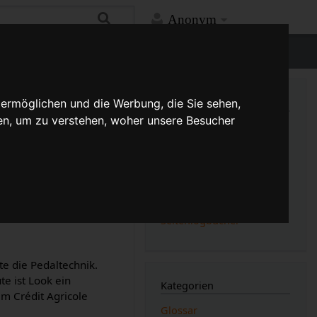
Anonym
ntext.php
on line
338
Mehr
 ermöglichen und die Werbung, die Sie sehen,
en, um zu verstehen, woher unsere Besucher
Links auf diese Seite
Versionsgeschichte
Änderungen an verlinkten
Seiten
Druckversion
te in der
Permanenter Link
on Klickpedalen
Seiten­­informationen
Seitenlogbücher
te die Pedaltechnik.
te ist Look ein
Kategorien
m Crédit Agricole
Glossar