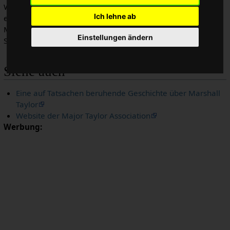
Weltmeisterschaft. Seine stille Würde im Angesicht von
Ich lehne ab
extremen Anfeindungen und Vorurteilen, die sogar in
Mordrohungen mündeten, lassen in auch heutzutage als
Einstellungen ändern
Sportidol glänzen.
Siehe auch
Eine auf Tatsachen beruhende Geschichte über Marshall
Taylor
Website der Major Taylor Association
Werbung: