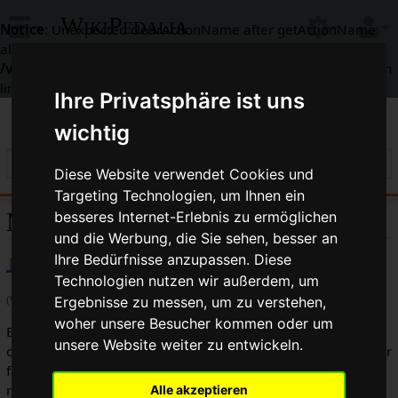
WikiPedalia
Notice
: Unexpected clearActionName after getActionName
already called in
/var/www/html/includes/context/RequestContext.php
on
line
338
Ihre Privatsphäre ist uns
wichtig
Diese Website verwendet Cookies und
Targeting Technologien, um Ihnen ein
Marshall Walter (Major) Taylor
besseres Internet-Erlebnis zu ermöglichen
und die Werbung, die Sie sehen, besser an
Ihre Bedürfnisse anzupassen. Diese
Technologien nutzen wir außerdem, um
(Weitergeleitet von
Major Taylor
)
Ergebnisse zu messen, um zu verstehen,
woher unsere Besucher kommen oder um
Ende des 19. Jahrhunderts waren Fahrrad
rennen
in den USA
unsere Website weiter zu entwickeln.
die beliebteste Publikumssportart.
Major Taylor
war als erster
farbiger Radsportler in der Weltspitze dabei. Er erreichte
mehrere Weltrekorde und gewann 1899 die
Alle akzeptieren