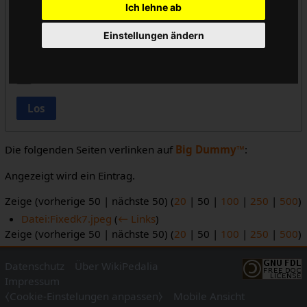
Ich lehne ab
Vorlageneinbindungen ausblenden
Einstellungen ändern
Links ausblenden
Weiterleitungen ausblenden
Los
Die folgenden Seiten verlinken auf
Big Dummy™
:
Angezeigt wird ein Eintrag.
Zeige (
vorherige 50
|
nächste 50
) (
20
|
50
|
100
|
250
|
500
)
Datei:Fixedk7.jpeg
(
← Links
)
Zeige (
vorherige 50
|
nächste 50
) (
20
|
50
|
100
|
250
|
500
)
Datenschutz
Über WikiPedalia
Impressum
⧼Cookie-Einstelungen anpassen⧽
Mobile Ansicht