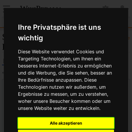
WikiPedalia
Ihre Privatsphäre ist uns
Seiten, die auf „Big
wichtig
Hilfe
Dummy™“ verlinken
Diese Website verwendet Cookies und
Targeting Technologien, um Ihnen ein
besseres Internet-Erlebnis zu ermöglichen
←
Big Dummy™
und die Werbung, die Sie sehen, besser an
Ihre Bedürfnisse anzupassen. Diese
Links auf diese Seite
Technologien nutzen wir außerdem, um
Ergebnisse zu messen, um zu verstehen,
Seite:
woher unsere Besucher kommen oder um
unsere Website weiter zu entwickeln.
Namensraum:
Alle akzeptieren
alle