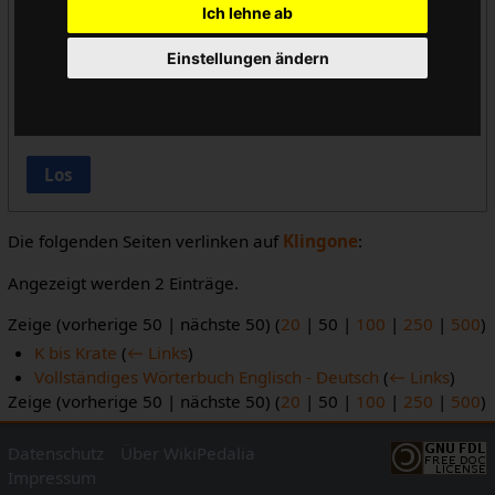
Ich lehne ab
Vorlageneinbindungen ausblenden
Einstellungen ändern
Links ausblenden
Weiterleitungen ausblenden
Los
Die folgenden Seiten verlinken auf
Klingone
:
Angezeigt werden 2 Einträge.
Zeige (
vorherige 50
|
nächste 50
) (
20
|
50
|
100
|
250
|
500
)
K bis Krate
(
← Links
)
Vollständiges Wörterbuch Englisch - Deutsch
(
← Links
)
Zeige (
vorherige 50
|
nächste 50
) (
20
|
50
|
100
|
250
|
500
)
Datenschutz
Über WikiPedalia
Impressum