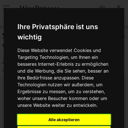
WikiPedalia
Ihre Privatsphäre ist uns
Seiten, die auf „Klingone“
wichtig
Hilfe
verlinken
Diese Website verwendet Cookies und
Targeting Technologien, um Ihnen ein
besseres Internet-Erlebnis zu ermöglichen
←
Klingone
und die Werbung, die Sie sehen, besser an
Ihre Bedürfnisse anzupassen. Diese
Links auf diese Seite
Technologien nutzen wir außerdem, um
Ergebnisse zu messen, um zu verstehen,
Seite:
woher unsere Besucher kommen oder um
unsere Website weiter zu entwickeln.
Namensraum:
Alle akzeptieren
alle