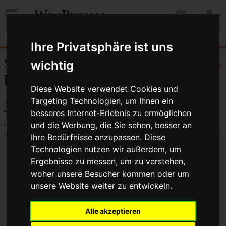
WikiPedalia
Ihre Privatsphäre ist uns
Seiten, die auf „Skip Link
wichtig
Hilfe
Kette“ verlinken
Diese Website verwendet Cookies und
Targeting Technologien, um Ihnen ein
besseres Internet-Erlebnis zu ermöglichen
←
Skip Link Kette
und die Werbung, die Sie sehen, besser an
Ihre Bedürfnisse anzupassen. Diese
Links auf diese Seite
Technologien nutzen wir außerdem, um
Ergebnisse zu messen, um zu verstehen,
Seite:
woher unsere Besucher kommen oder um
unsere Website weiter zu entwickeln.
Namensraum:
Alle akzeptieren
alle