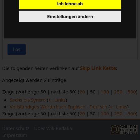
Ich lehne ab
Vorlageneinbindungen ausblenden
Einstellungen ändern
Links ausblenden
Weiterleitungen ausblenden
Los
Die folgenden Seiten verlinken auf
Skip Link Kette
:
Angezeigt werden 2 Einträge.
Zeige (
vorherige 50
|
nächste 50
) (
20
|
50
|
100
|
250
|
500
)
Sachs bis Syncro
(
← Links
)
Vollständiges Wörterbuch Englisch - Deutsch
(
← Links
)
Zeige (
vorherige 50
|
nächste 50
) (
20
|
50
|
100
|
250
|
500
)
Datenschutz
Über WikiPedalia
Impressum