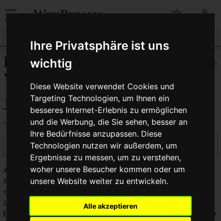
WikiPedalia
Ihre Privatsphäre ist uns
Park Tool ®:
wichtig
Hilfe
Versionsgeschichte
Diese Website verwendet Cookies und
Targeting Technologien, um Ihnen ein
besseres Internet-Erlebnis zu ermöglichen
Logbücher dieser Seite anzeigen
und die Werbung, die Sie sehen, besser an
Ihre Bedürfnisse anzupassen. Diese
Versionen filtern
Technologien nutzen wir außerdem, um
Ergebnisse zu messen, um zu verstehen,
woher unsere Besucher kommen oder um
Auswahl des Versionsunterschieds: Markiere die
Radiobuttons der zu vergleichenden Versionen und drücke
unsere Website weiter zu entwickeln.
die Eingabetaste oder die Schaltfläche am unteren Rand.
Legende:
(Aktuell)
= Unterschied zur aktuellen Version,
Alle akzeptieren
(Vorherige)
= Unterschied zur vorherigen Version,
K
= Kleine