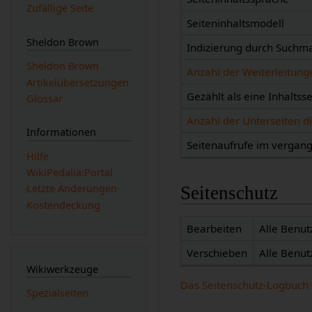
Zufällige Seite
Seiteninhaltsmodell
Sheldon Brown
Indizierung durch Suchm
Sheldon Brown
Anzahl der Weiterleitunge
Artikelübersetzungen
Gezählt als eine Inhaltsse
Glossar
Anzahl der Unterseiten di
Informationen
Seitenaufrufe im verga
Hilfe
WikiPedalia:Portal
Letzte Änderungen
Seitenschutz
Kostendeckung
Bearbeiten
Alle Benut
Verschieben
Alle Benut
Wikiwerkzeuge
Das Seitenschutz-Logbuch 
Spezialseiten