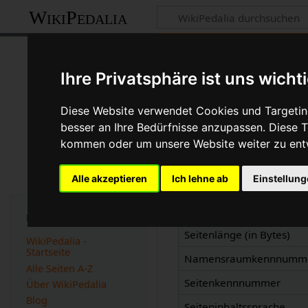
WikiPedalia
Informationen 
Ihre Privatsphäre ist uns wicht
Seite
Diskussion
Diese Website verwendet Cookies und Targeting
besser an Ihre Bedürfnisse anzupassen. Diese
kommen oder um unsere Website weiter zu ent
Basisinformatio
Alle akzeptieren
Ich lehne ab
Einstellun
Anzeigetitel
Standardsortierschlüssel
Navigation
Seitenlänge (in Bytes)
WikiPedalia -
Startseite
Namensraumkennnumm
Alle Seiten A-Z
Seitenkennnummer
Über WikiPedalia
Blog
Seiteninhaltssprache