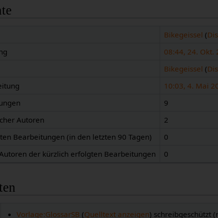
hte
Bikegeissel
(
Di
ng
08:44, 24. Okt.
Bikegeissel
(
Di
eitung
10:03, 4. Mai 2
tungen
9
icher Autoren
2
gten Bearbeitungen (in den letzten 90 Tagen)
0
 Autoren der kürzlich erfolgten Bearbeitungen
0
ten
Vorlage:GlossarSB
(
Quelltext anzeigen
) schreibgeschützt 