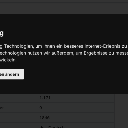
zu „Cantilever-Bremse“
ig
Quelltext anzeigen
 Technologien, um Ihnen ein besseres Internet-Erlebnis zu
 Technologien nutzen wir außerdem, um Ergebnisse zu mess
wickeln.
nen
gen ändern
Cantilever-Bremse
Cantilever-Bremse
1.171
er
0
1846
de - Deutsch