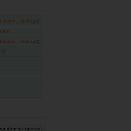
skussion
|
Beiträge
)
 2008
skussion
|
Beiträge
)
017
(nur Administratoren)