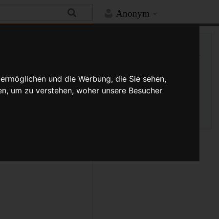
Anonym
Hilfe
Mehr
Links auf diese Seite
Versionsgeschichte
Änderungen an verlinkten
 ermöglichen und die Werbung, die Sie sehen,
Seiten
en, um zu verstehen, woher unsere Besucher
Seiten­­informationen
Seitenlogbücher