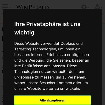
WikiPedalia
Ihre Privatsphäre ist uns
Quelltext der Seite Datei:Pawl-ring-
wichtig
pawl-socket-cutoff.jpg
Diese Website verwendet Cookies und
Targeting Technologien, um Ihnen ein
besseres Internet-Erlebnis zu ermöglichen
←
Datei:Pawl-ring-pawl-socket-cutoff.jpg
und die Werbung, die Sie sehen, besser an
Ihre Bedürfnisse anzupassen. Diese
Du bist aus dem folgenden Grund nicht berechtigt, diese
Seite zu bearbeiten:
Technologien nutzen wir außerdem, um
Ergebnisse zu messen, um zu verstehen,
Diese Aktion ist auf Benutzer beschränkt, die der Gruppe
woher unsere Besucher kommen oder um
„
Benutzer
“ angehören.
unsere Website weiter zu entwickeln.
Du kannst den Quelltext dieser Seite betrachten und
Alle akzeptieren
kopieren.