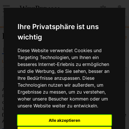
WikiPedalia
Ihre Privatsphäre ist uns
Drops: Versionsgeschichte
wichtig
Hilfe
Diese Website verwendet Cookies und
Targeting Technologien, um Ihnen ein
Logbücher dieser Seite anzeigen
besseres Internet-Erlebnis zu ermöglichen
und die Werbung, die Sie sehen, besser an
Versionen filtern
Ihre Bedürfnisse anzupassen. Diese
Technologien nutzen wir außerdem, um
Auswahl des Versionsunterschieds: Markiere die
Ergebnisse zu messen, um zu verstehen,
Radiobuttons der zu vergleichenden Versionen und drücke
woher unsere Besucher kommen oder um
die Eingabetaste oder die Schaltfläche am unteren Rand.
unsere Website weiter zu entwickeln.
Legende:
(Aktuell)
= Unterschied zur aktuellen Version,
(Vorherige)
= Unterschied zur vorherigen Version,
K
= Kleine
Alle akzeptieren
Änderung