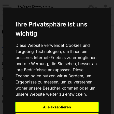
WikiPedalia
Ihre Privatsphäre ist uns
Quelltext der Seite Gepäckträger
wichtig
Diese Website verwendet Cookies und
Targeting Technologien, um Ihnen ein
←
Gepäckträger
besseres Internet-Erlebnis zu ermöglichen
Du bist aus dem folgenden Grund nicht berechtigt, diese
und die Werbung, die Sie sehen, besser an
Seite zu bearbeiten:
Ihre Bedürfnisse anzupassen. Diese
Technologien nutzen wir außerdem, um
Diese Aktion ist auf Benutzer beschränkt, die der Gruppe
Ergebnisse zu messen, um zu verstehen,
„
Benutzer
“ angehören.
woher unsere Besucher kommen oder um
unsere Website weiter zu entwickeln.
Du kannst den Quelltext dieser Seite betrachten und
kopieren.
Alle akzeptieren