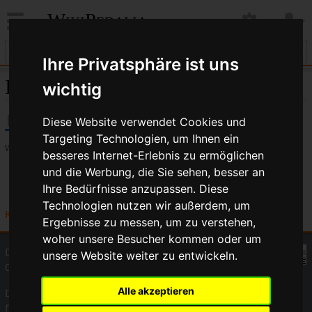
WikiPedalia
Ihre Privatsphäre ist uns
Innengewinde
wichtig
Diese Website verwendet Cookies und
Targeting Technologien, um Ihnen ein
Weiterleitung
besseres Internet-Erlebnis zu ermöglichen
und die Werbung, die Sie sehen, besser an
Weiterleitung nach:
Gewinde
Ihre Bedürfnisse anzupassen. Diese
Technologien nutzen wir außerdem, um
Kategorie
:
Glossar
Ergebnisse zu messen, um zu verstehen,
woher unsere Besucher kommen oder um
Diese Seite wurde zuletzt am 3. März 2016 um
unsere Website weiter zu entwickeln.
07:08 Uhr bearbeitet.
Alle akzeptieren
Der Inhalt ist verfügbar unter der Lizenz
GNU-Lizenz für
freie Dokumentation 1.3 oder höher
, sofern nicht anders