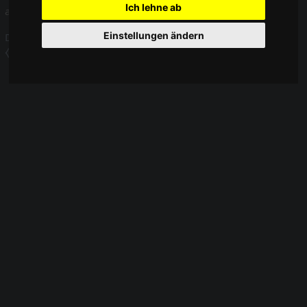
Ich lehne ab
angegeben.
Einstellungen ändern
Datenschutz
Über WikiPedalia
Impressum
⧼Cookie-Einstelungen anpassen⧽
Mobile Ansicht