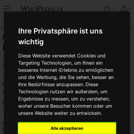
WikiPedalia
Ihre Privatsphäre ist uns
Quelltext der Seite
wichtig
Kettenblattschraube
Diese Website verwendet Cookies und
Targeting Technologien, um Ihnen ein
besseres Internet-Erlebnis zu ermöglichen
←
Kettenblattschraube
und die Werbung, die Sie sehen, besser an
Du bist aus dem folgenden Grund nicht berechtigt, diese
Ihre Bedürfnisse anzupassen. Diese
Seite zu bearbeiten:
Technologien nutzen wir außerdem, um
Ergebnisse zu messen, um zu verstehen,
Diese Aktion ist auf Benutzer beschränkt, die der Gruppe
woher unsere Besucher kommen oder um
„
Benutzer
“ angehören.
unsere Website weiter zu entwickeln.
Du kannst den Quelltext dieser Seite betrachten und
Alle akzeptieren
kopieren.