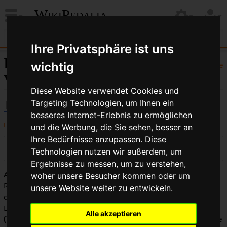
WikiPedalia
Ihre Privatsphäre ist uns
Lagerschale:
wichtig
Hilfe
Versionsgeschichte
Diese Website verwendet Cookies und
Targeting Technologien, um Ihnen ein
besseres Internet-Erlebnis zu ermöglichen
Logbücher dieser Seite anzeigen
und die Werbung, die Sie sehen, besser an
Ihre Bedürfnisse anzupassen. Diese
Versionen filtern
Technologien nutzen wir außerdem, um
Ergebnisse zu messen, um zu verstehen,
Auswahl des Versionsunterschieds: Markiere die
woher unsere Besucher kommen oder um
Radiobuttons der zu vergleichenden Versionen und drücke
unsere Website weiter zu entwickeln.
die Eingabetaste oder die Schaltfläche am unteren Rand.
Legende:
(Aktuell)
= Unterschied zur aktuellen Version,
Alle akzeptieren
(Vorherige)
= Unterschied zur vorherigen Version,
K
= Kleine