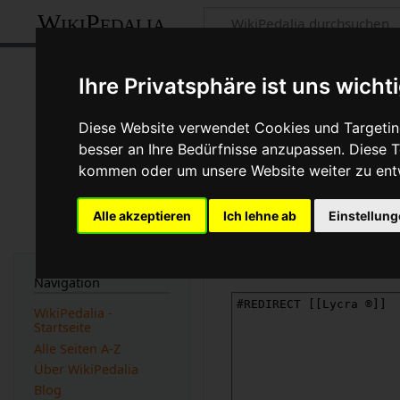
WikiPedalia
Quelltext der S
Ihre Privatsphäre ist uns wicht
Seite
Diskussion
Diese Website verwendet Cookies und Targeting
besser an Ihre Bedürfnisse anzupassen. Diese
←
Lycra
kommen oder um unsere Website weiter zu ent
Du bist aus dem folgenden 
Alle akzeptieren
Ich lehne ab
Einstellun
Diese Aktion ist auf Benut
Du kannst den Quelltext di
Navigation
WikiPedalia -
Startseite
Alle Seiten A-Z
Über WikiPedalia
Blog