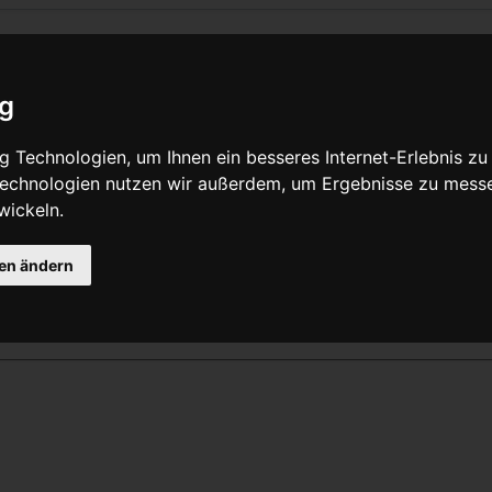
eite Lycra
ig
Quelltext anzeigen
 Technologien, um Ihnen ein besseres Internet-Erlebnis zu
 Technologien nutzen wir außerdem, um Ergebnisse zu mess
wickeln.
Grund nicht berechtigt, diese Seite zu bearbeiten:
gen ändern
zer beschränkt, die der Gruppe „
Benutzer
“ angehören.
eser Seite betrachten und kopieren.