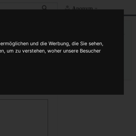
Anonym
Mehr
Links auf diese Seite
Versionsgeschichte
 ermöglichen und die Werbung, die Sie sehen,
Änderungen an verlinkten
en, um zu verstehen, woher unsere Besucher
Seiten
Seiten­­informationen
Seitenlogbücher