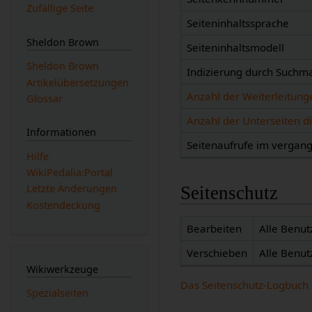
Zufällige Seite
Seiteninhaltssprache
Sheldon Brown
Seiteninhaltsmodell
Sheldon Brown
Indizierung durch Suchm
Artikelübersetzungen
Anzahl der Weiterleitunge
Glossar
Anzahl der Unterseiten di
Informationen
Seitenaufrufe im verga
Hilfe
WikiPedalia:Portal
Letzte Änderungen
Seitenschutz
Kostendeckung
Bearbeiten
Alle Benut
Verschieben
Alle Benut
Wikiwerkzeuge
Das Seitenschutz-Logbuch 
Spezialseiten