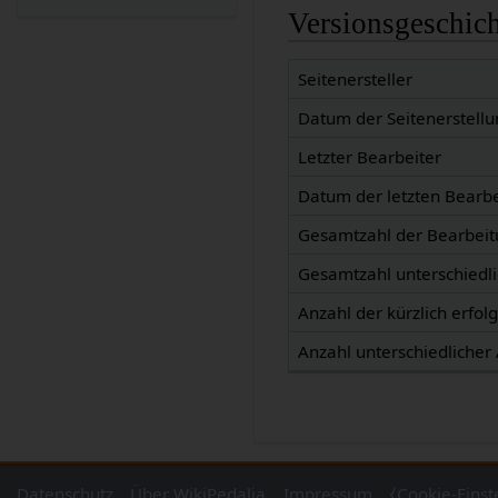
Versionsgeschic
Seitenersteller
Datum der Seitenerstellu
Letzter Bearbeiter
Datum der letzten Bearb
Gesamtzahl der Bearbei
Gesamtzahl unterschiedl
Anzahl der kürzlich erfol
Anzahl unterschiedlicher
Datenschutz
Über WikiPedalia
Impressum
⧼Cookie-Eins