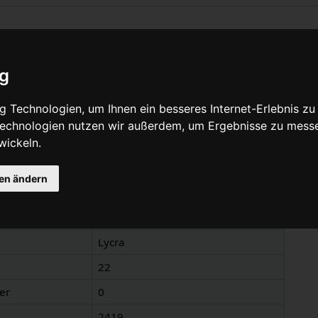
zu „Lycra“
ig
Quelltext anzeigen
 Technologien, um Ihnen ein besseres Internet-Erlebnis zu
 Technologien nutzen wir außerdem, um Ergebnisse zu mess
wickeln.
nen
gen ändern
Lycra
Lycra ®
(
Information
)
Lycra
22
er
0
2419