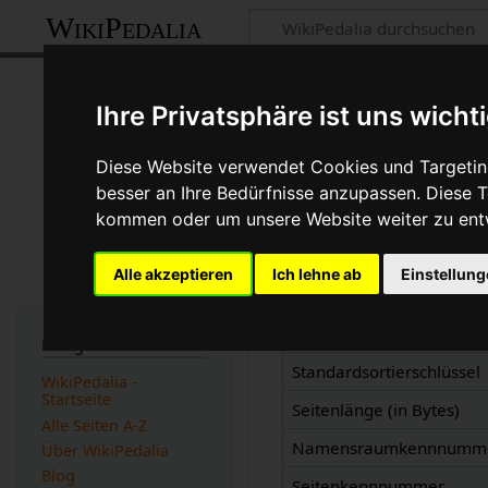
WikiPedalia
Informationen 
Ihre Privatsphäre ist uns wicht
Seite
Diskussion
Diese Website verwendet Cookies und Targeting
besser an Ihre Bedürfnisse anzupassen. Diese
kommen oder um unsere Website weiter zu ent
Basisinformatio
Alle akzeptieren
Ich lehne ab
Einstellun
Anzeigetitel
Weiterleitungen nach
Navigation
Standardsortierschlüssel
WikiPedalia -
Startseite
Seitenlänge (in Bytes)
Alle Seiten A-Z
Namensraumkennnumm
Über WikiPedalia
Blog
Seitenkennnummer