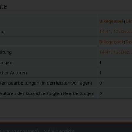
hte
Bikegeissel
(
Di
ng
14:41, 12. Dez.
Bikegeissel
(
Di
eitung
14:41, 12. Dez.
tungen
1
icher Autoren
1
gten Bearbeitungen (in den letzten 90 Tagen)
0
 Autoren der kürzlich erfolgten Bearbeitungen
0
telungen anpassen⧽
Mobile Ansicht