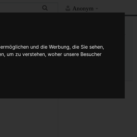
Anonym
Hilfe
Mehr
Links auf diese Seite
Versionsgeschichte
 ermöglichen und die Werbung, die Sie sehen,
Änderungen an verlinkten
Seiten
en, um zu verstehen, woher unsere Besucher
Seiten­­informationen
Seitenlogbücher