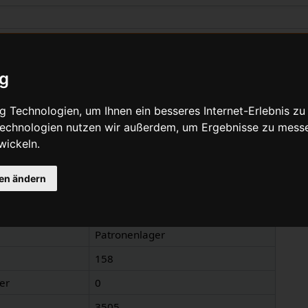
zu „Patronenlager“
ig
Quelltext anzeigen
 Technologien, um Ihnen ein besseres Internet-Erlebnis zu
 Technologien nutzen wir außerdem, um Ergebnisse zu mess
wickeln.
nen
gen ändern
Patronenlager
Lagerkartusche
(
Information
)
Patronenlager
158
er
0
3505