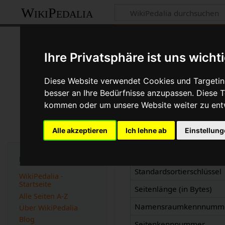
WikiPedalia
Informationen 
Ihre Privatsphäre ist uns wicht
Seite
Diskussion
Diese Website verwendet Cookies und Targeting
besser an Ihre Bedürfnisse anzupassen. Diese
kommen oder um unsere Website weiter zu ent
Basisinformatio
Alle akzeptieren
Ich lehne ab
Einstellun
Anzeigetitel
Weiterleitungen nach
Navigation
Standardsortierschlüssel
WikiPedalia -
Startseite
Seitenlänge (in Bytes)
Alle Seiten A-Z
Namensraumkennnumm
Über WikiPedalia
Blog
Seitenkennnummer