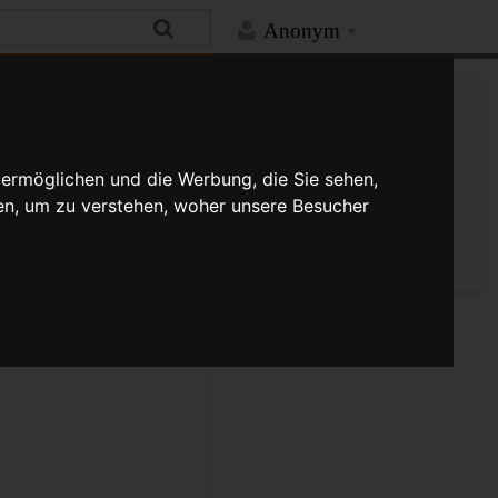
Anonym
Hilfe
Mehr
Links auf diese Seite
Versionsgeschichte
Änderungen an verlinkten
 ermöglichen und die Werbung, die Sie sehen,
Seiten
en, um zu verstehen, woher unsere Besucher
Seiten­­informationen
Seitenlogbücher