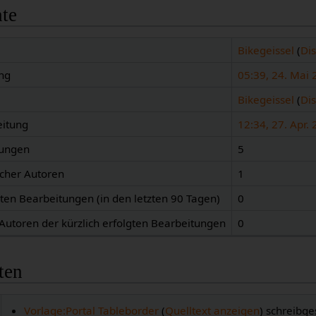
hte
Bikegeissel
(
Di
ng
05:39, 24. Mai
Bikegeissel
(
Di
eitung
12:34, 27. Apr.
tungen
5
icher Autoren
1
gten Bearbeitungen (in den letzten 90 Tagen)
0
 Autoren der kürzlich erfolgten Bearbeitungen
0
ten
Vorlage:Portal Tableborder
(
Quelltext anzeigen
) schreibge