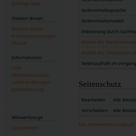
Zufällige Seite
Seiteninhaltssprache
Sheldon Brown
Seiteninhaltsmodell
Sheldon Brown
Indizierung durch Suchm
Artikelübersetzungen
Anzahl der Weiterleitunge
Glossar
Anzahl der Unterseiten di
Informationen
Seitenaufrufe im verga
Hilfe
WikiPedalia:Portal
Letzte Änderungen
Seitenschutz
Kostendeckung
Bearbeiten
Alle Benut
Verschieben
Alle Benut
Wikiwerkzeuge
Das Seitenschutz-Logbuch 
Spezialseiten