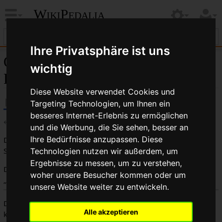
WikiPedalia
Ihre Privatsphäre ist uns
Quelltext der Seite Schließe Dein
wichtig
Fahrrad ab
Diese Website verwendet Cookies und
Targeting Technologien, um Ihnen ein
besseres Internet-Erlebnis zu ermöglichen
←
Schließe Dein Fahrrad ab
und die Werbung, die Sie sehen, besser an
Ihre Bedürfnisse anzupassen. Diese
Du bist aus dem folgenden Grund nicht berechtigt, diese
Seite zu bearbeiten:
Technologien nutzen wir außerdem, um
Ergebnisse zu messen, um zu verstehen,
Diese Aktion ist auf Benutzer beschränkt, die der Gruppe
woher unsere Besucher kommen oder um
„
Benutzer
“ angehören.
unsere Website weiter zu entwickeln.
Du kannst den Quelltext dieser Seite betrachten und
Alle akzeptieren
kopieren.