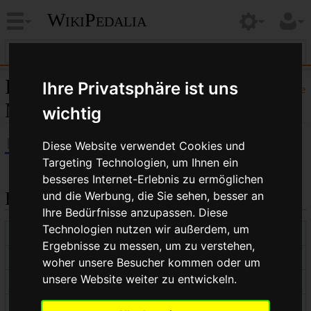
WikiPedalia
Informationen zu „Shimano
Ihre Privatsphäre ist uns
Hilfe
Modelljahr 2017“
wichtig
Diese Website verwendet Cookies und
Targeting Technologien, um Ihnen ein
besseres Internet-Erlebnis zu ermöglichen
Basisinformationen
und die Werbung, die Sie sehen, besser an
Ihre Bedürfnisse anzupassen. Diese
Technologien nutzen wir außerdem, um
Anzeigetitel
Shimano Modelljahr 2017
Ergebnisse zu messen, um zu verstehen,
Standardsortierschlüssel
Shimano Modelljahr 2017
woher unsere Besucher kommen oder um
unsere Website weiter zu entwickeln.
Seitenlänge (in Bytes)
2.645
Namensraumkennnummer
0