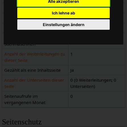
Alle akzeptieren
Seitenkennnummer
3992
Ich lehne ab
Seiteninhaltssprache
de - Deutsch
Einstellungen ändern
Seiteninhaltsmodell
Wikitext
Indizierung durch
Erlaubt
Suchmaschinen
Anzahl der Weiterleitungen zu
1
dieser Seite
Gezählt als eine Inhaltsseite
Ja
Anzahl der Unterseiten dieser
0 (0 Weiterleitungen; 0
Seite
Unterseiten)
Seitenaufrufe im
0
vergangenen Monat
Seitenschutz