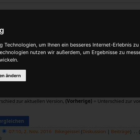
ibe: Versionsgeschichte
ig
Quelltext anzeigen
 Technologien, um Ihnen ein besseres Internet-Erlebnis zu
 Technologien nutzen wir außerdem, um Ergebnisse zu mess
n
wickeln.
gen ändern
schieds: Markiere die Radiobuttons der zu vergleichenden Ver
altfläche am unteren Rand.
schied zur aktuellen Version,
(Vorherige)
= Unterschied zur vo
07:10, 2. Nov. 2016
Bikegeissel
Diskussion
Beiträge