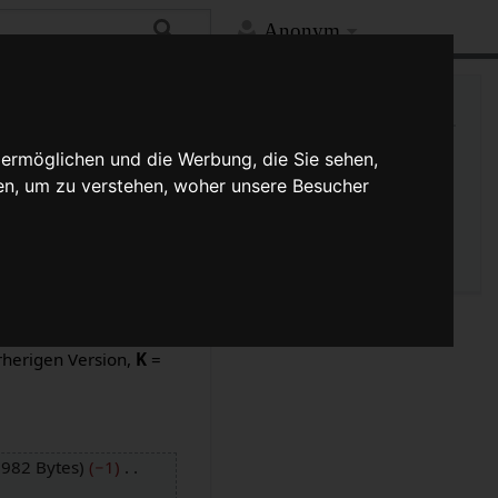
Anonym
Hilfe
Mehr
Links auf diese Seite
Versionsgeschichte
 ermöglichen und die Werbung, die Sie sehen,
Änderungen an verlinkten
en, um zu verstehen, woher unsere Besucher
Seiten
Seiten­­informationen
Seitenlogbücher
sionen und drücke die
rherigen Version,
K
=
982 Bytes
−1