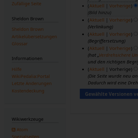
Zufällige Seite
Aktuell
Vorherige
.
Bild hinzu
N
2
Sheldon Brown
Aktuell
Vorherige
o
9
Verlinkung
v
.
1
Sheldon Brown
Aktuell
Vorherige
e
J
7
Artikelübersetzungen
Begriffersetzung
m
u
.
2
Glossar
Aktuell
Vorherige
b
l
N
7
hat „
Verdrehsichere Un
e
i
o
.
Informationen
und den richtigen Begrif
r
2
v
O
Aktuell
Vorherige
Hilfe
2
0
e
k
Die Seite wurde neu an
1
WikiPedalia:Portal
0
1
m
t
Dadurch wird eine Dreh
5
Letzte Änderungen
1
6
b
o
.
Kostendeckung
6
e
b
O
r
e
k
2
r
t
0
2
o
Wikiwerkzeuge
0
0
b
8
0
Atom
e
8
Spezialseiten