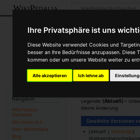
WikiPedalia
Sicherungssche
Ihre Privatsphäre ist uns wicht
Seite
Diskussion
Diese Website verwendet Cookies und Targeting
besser an Ihre Bedürfnisse anzupassen. Diese
Logbücher dieser Seite anzeige
kommen oder um unsere Website weiter zu ent
Versionen filtern
Alle akzeptieren
Ich lehne ab
Einstellun
Auswahl des Versionsunter
Eingabetaste oder die Sch
Navigation
Legende:
(Aktuell)
= Unter
Kleine Änderung
WikiPedalia -
Startseite
Alle Seiten A-Z
Über WikiPedalia
Aktuell
Vorherige
Blog
Kategorieverschiebung
2