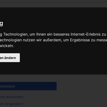
ig
 Technologien, um Ihnen ein besseres Internet-Erlebnis zu
 Technologien nutzen wir außerdem, um Ergebnisse zu mess
wickeln.
gen ändern
nmelden
beim Anmelden
rt vergessen?