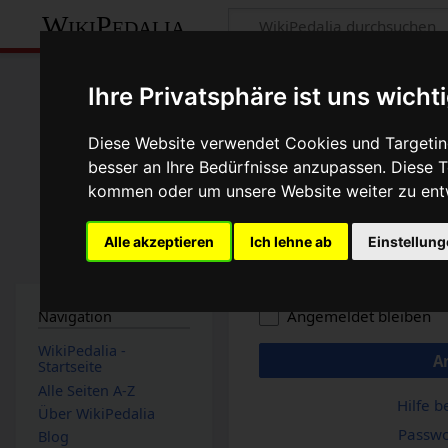
WikiPedalia
Anmelden
Ihre Privatsphäre ist uns wicht
Benutzername
Diese Website verwendet Cookies und Targeting
besser an Ihre Bedürfnisse anzupassen. Diese
kommen oder um unsere Website weiter zu ent
Passwort
Alle akzeptieren
Ich lehne ab
Einstellun
Angemeldet bleiben
Navigation
WikiPedalia -
A
Startseite
Alle Seiten A-Z
Hilfe 
Über WikiPedalia
Passwo
Blog