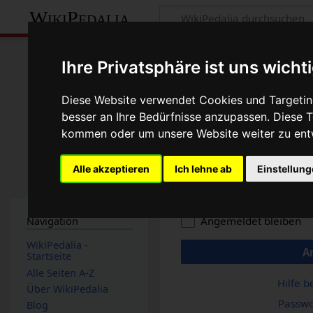
WikiPedalia
Anmelden
Ihre Privatsphäre ist uns wicht
Benutzername
Diese Website verwendet Cookies und Targeting
besser an Ihre Bedürfnisse anzupassen. Diese
kommen oder um unsere Website weiter zu ent
Passwort
Alle akzeptieren
Ich lehne ab
Einstellun
Angemeldet bleiben
Navigation
WikiPedalia -
A
Startseite
Alle Seiten A-Z
Hilfe 
Über WikiPedalia
Passwo
Blog