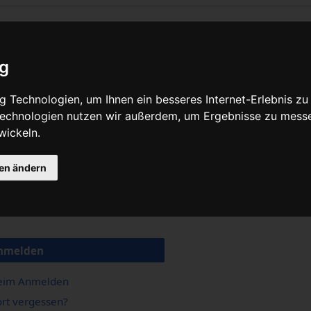
ig
 Technologien, um Ihnen ein besseres Internet-Erlebnis zu
 Technologien nutzen wir außerdem, um Ergebnisse zu mess
wickeln.
gen ändern
nmelden
beim Anmelden
rt vergessen?