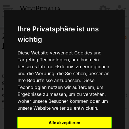
WikiPedalia
Ihre Privatsphäre ist uns
Zentrale öffentliche
Hilfe
wichtig
Logbücher
Diese Website verwendet Cookies und
Targeting Technologien, um Ihnen ein
besseres Internet-Erlebnis zu ermöglichen
und die Werbung, die Sie sehen, besser an
Dies ist die kombinierte Anzeige aller in WikiPedalia
Ihre Bedürfnisse anzupassen. Diese
geführten Logbücher. Die Ausgabe kann durch die Auswahl
Technologien nutzen wir außerdem, um
des Logbuchtyps, des Benutzers oder des Seitentitels
Ergebnisse zu messen, um zu verstehen,
eingeschränkt werden (Groß-/Kleinschreibung muss beachtet
werden).
woher unsere Besucher kommen oder um
unsere Website weiter zu entwickeln.
Logbücher
Alle akzeptieren
Zentrale öffentliche Logbücher