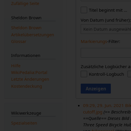
Zufällige Seite
Titel beginnt mit …
Sheldon Brown
Von Datum (und früher)
Sheldon Brown
Kein Datum ausgewähl
Artikelübersetzungen
Markierungs
-Filter:
Glossar
Informationen
Hilfe
Zusätzliche Logbücher a
WikiPedalia:Portal
Kontroll-Logbuch
Letzte Änderungen
Kostendeckung
Anzeigen
09:29, 29. Jun. 2021
Bi
cutoff.jpg
(== Beschreib
Wikiwerkzeuge
==Quelle== Dieses Bild
Spezialseiten
Three Speed Bicycle Hu