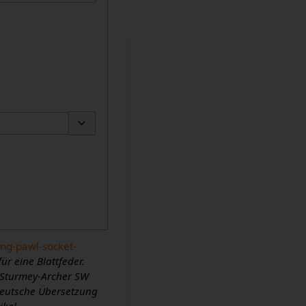
Optionen umschalten
ing-pawl-socket-
r eine Blattfeder.
 Sturmey-Archer SW
Deutsche Übersetzung