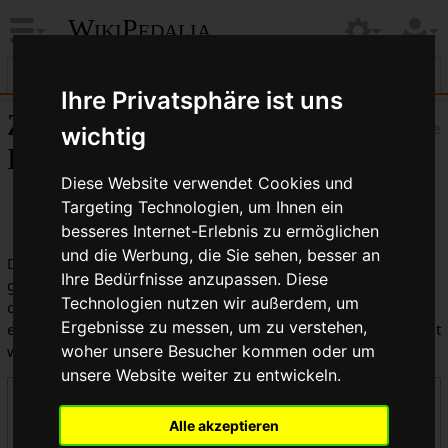
WikiPedalia
Ihre Privatsphäre ist uns
Zentrale öffentliche
Hilfe
wichtig
Logbücher
Diese Website verwendet Cookies und
Targeting Technologien, um Ihnen ein
besseres Internet-Erlebnis zu ermöglichen
und die Werbung, die Sie sehen, besser an
Dies ist die kombinierte Anzeige aller in WikiPedalia
Ihre Bedürfnisse anzupassen. Diese
geführten Logbücher. Die Ausgabe kann durch die Auswahl
Technologien nutzen wir außerdem, um
des Logbuchtyps, des Benutzers oder des Seitentitels
Ergebnisse zu messen, um zu verstehen,
eingeschränkt werden (Groß-/Kleinschreibung muss beachtet
werden).
woher unsere Besucher kommen oder um
unsere Website weiter zu entwickeln.
Logbücher
Alle akzeptieren
Zentrale öffentliche Logbücher