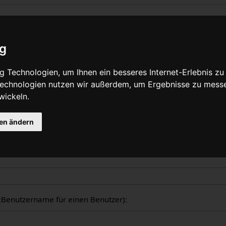
liche Logbücher
ig
nzeige aller in WikiPedalia geführten Logbücher. Die Ausgabe 
 Technologien, um Ihnen ein besseres Internet-Erlebnis zu
tzers oder des Seitentitels eingeschränkt werden (Groß-/Klein
 Technologien nutzen wir außerdem, um Ergebnisse zu mess
wickeln.
gen ändern
ogbücher
er:Benutzername für einen Benutzer):