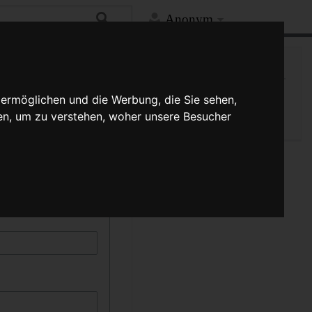
Anonym
Hilfe
Mehr
Spezialseite
kann durch die Auswahl
 ermöglichen und die Werbung, die Sie sehen,
Druckversion
schreibung muss
en, um zu verstehen, woher unsere Besucher