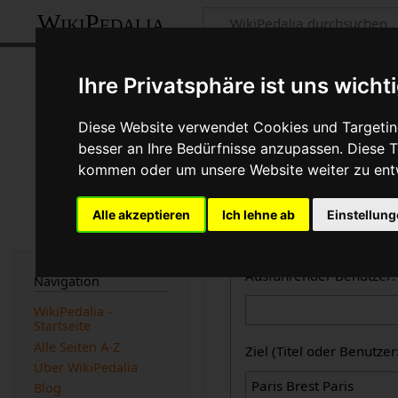
WikiPedalia
Zentrale öffent
Ihre Privatsphäre ist uns wicht
Dies ist die kombinierte A
Diese Website verwendet Cookies und Targeting
des Logbuchtyps, des Benu
besser an Ihre Bedürfnisse anzupassen. Diese
beachtet werden).
kommen oder um unsere Website weiter zu ent
Logbücher
Alle akzeptieren
Ich lehne ab
Einstellun
Zentrale öffentliche L
Ausführender Benutzer:
Navigation
WikiPedalia -
Startseite
Alle Seiten A-Z
Ziel (Titel oder Benutz
Über WikiPedalia
Blog