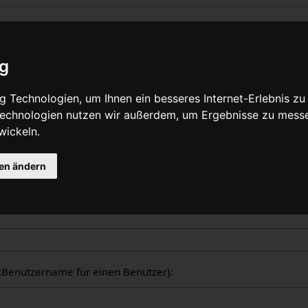
liche Logbücher
ig
nzeige aller in WikiPedalia geführten Logbücher. Die Ausgabe 
 Technologien, um Ihnen ein besseres Internet-Erlebnis zu
tzers oder des Seitentitels eingeschränkt werden (Groß-/Klein
 Technologien nutzen wir außerdem, um Ergebnisse zu mess
wickeln.
gen ändern
ogbücher
er:Benutzername für einen Benutzer):