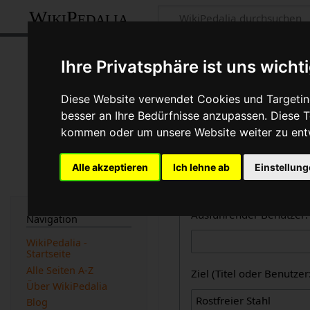
WikiPedalia
Zentrale öffent
Ihre Privatsphäre ist uns wicht
Dies ist die kombinierte A
Diese Website verwendet Cookies und Targeting
des Logbuchtyps, des Benu
besser an Ihre Bedürfnisse anzupassen. Diese
beachtet werden).
kommen oder um unsere Website weiter zu ent
Logbücher
Alle akzeptieren
Ich lehne ab
Einstellun
Zentrale öffentliche L
Ausführender Benutzer:
Navigation
WikiPedalia -
Startseite
Alle Seiten A-Z
Ziel (Titel oder Benutz
Über WikiPedalia
Blog