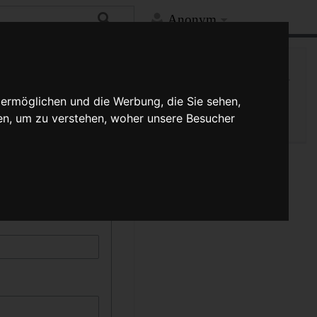
Anonym
Hilfe
Mehr
Spezialseite
kann durch die Auswahl
 ermöglichen und die Werbung, die Sie sehen,
Druckversion
schreibung muss
en, um zu verstehen, woher unsere Besucher