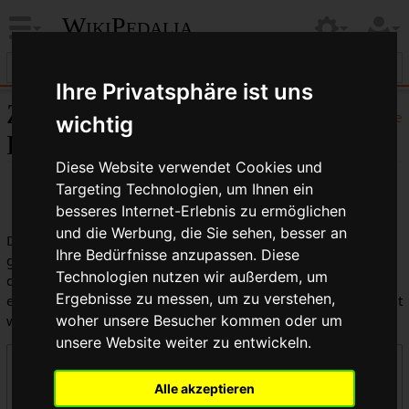
WikiPedalia
Ihre Privatsphäre ist uns
Zentrale öffentliche
Hilfe
wichtig
Logbücher
Diese Website verwendet Cookies und
Targeting Technologien, um Ihnen ein
besseres Internet-Erlebnis zu ermöglichen
und die Werbung, die Sie sehen, besser an
Dies ist die kombinierte Anzeige aller in WikiPedalia
Ihre Bedürfnisse anzupassen. Diese
geführten Logbücher. Die Ausgabe kann durch die Auswahl
Technologien nutzen wir außerdem, um
des Logbuchtyps, des Benutzers oder des Seitentitels
Ergebnisse zu messen, um zu verstehen,
eingeschränkt werden (Groß-/Kleinschreibung muss beachtet
werden).
woher unsere Besucher kommen oder um
unsere Website weiter zu entwickeln.
Logbücher
Alle akzeptieren
Zentrale öffentliche Logbücher