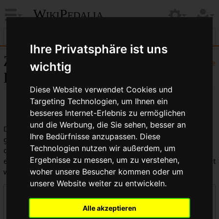
WikiPedalia
Ihre Privatsphäre ist uns
Zentrale öffentliche
Hilfe
wichtig
Logbücher
Diese Website verwendet Cookies und
Targeting Technologien, um Ihnen ein
besseres Internet-Erlebnis zu ermöglichen
und die Werbung, die Sie sehen, besser an
Dies ist die kombinierte Anzeige aller in WikiPedalia
Ihre Bedürfnisse anzupassen. Diese
geführten Logbücher. Die Ausgabe kann durch die Auswahl
Technologien nutzen wir außerdem, um
des Logbuchtyps, des Benutzers oder des Seitentitels
Ergebnisse zu messen, um zu verstehen,
eingeschränkt werden (Groß-/Kleinschreibung muss beachtet
werden).
woher unsere Besucher kommen oder um
unsere Website weiter zu entwickeln.
Logbücher
Alle akzeptieren
Zentrale öffentliche Logbücher