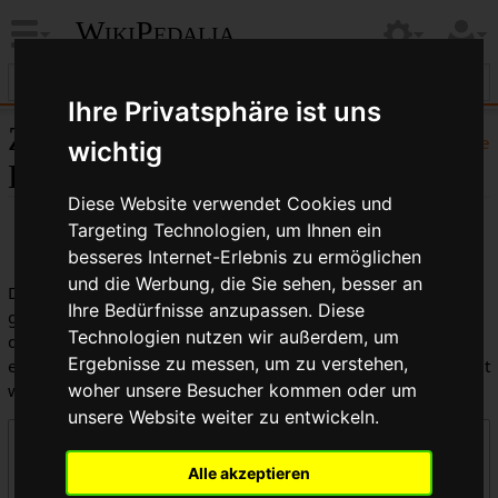
WikiPedalia
Ihre Privatsphäre ist uns
Zentrale öffentliche
Hilfe
wichtig
Logbücher
Diese Website verwendet Cookies und
Targeting Technologien, um Ihnen ein
besseres Internet-Erlebnis zu ermöglichen
und die Werbung, die Sie sehen, besser an
Dies ist die kombinierte Anzeige aller in WikiPedalia
Ihre Bedürfnisse anzupassen. Diese
geführten Logbücher. Die Ausgabe kann durch die Auswahl
Technologien nutzen wir außerdem, um
des Logbuchtyps, des Benutzers oder des Seitentitels
Ergebnisse zu messen, um zu verstehen,
eingeschränkt werden (Groß-/Kleinschreibung muss beachtet
werden).
woher unsere Besucher kommen oder um
unsere Website weiter zu entwickeln.
Logbücher
Alle akzeptieren
Zentrale öffentliche Logbücher