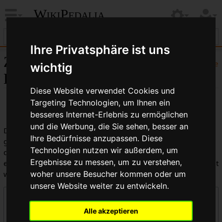
WikiPedalia
Ihre Privatsphäre ist uns
Zentrale öffentliche
Hilfe
wichtig
Logbücher
Diese Website verwendet Cookies und
Targeting Technologien, um Ihnen ein
besseres Internet-Erlebnis zu ermöglichen
und die Werbung, die Sie sehen, besser an
Dies ist die kombinierte Anzeige aller in WikiPedalia
Ihre Bedürfnisse anzupassen. Diese
geführten Logbücher. Die Ausgabe kann durch die Auswahl
Technologien nutzen wir außerdem, um
des Logbuchtyps, des Benutzers oder des Seitentitels
Ergebnisse zu messen, um zu verstehen,
eingeschränkt werden (Groß-/Kleinschreibung muss beachtet
werden).
woher unsere Besucher kommen oder um
unsere Website weiter zu entwickeln.
Logbücher
Alle akzeptieren
Zentrale öffentliche Logbücher