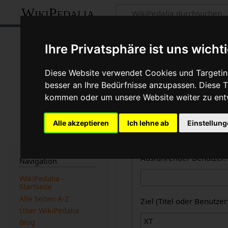
WikiPedalia
Zentrale öffent
Ihre Privatsphäre ist uns wicht
Dies ist die kombinierte A
Diese Website verwendet Cookies und Targeting
des Logbuchtyps, des Benu
besser an Ihre Bedürfnisse anzupassen. Diese
beachtet werden).
kommen oder um unsere Website weiter zu ent
Logbücher
Alle akzeptieren
Ich lehne ab
Einstellun
Zentrale öffentliche L
Ausführender Benutzer:
Navigation
WikiPedalia -
Startseite
Alle Seiten A-Z
Ziel (Titel oder Benutz
Über WikiPedalia
Blog