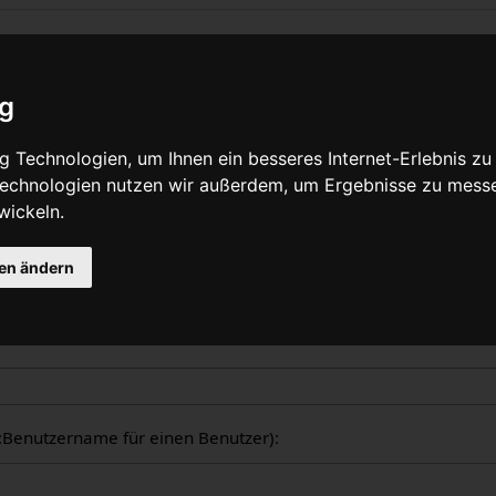
liche Logbücher
ig
nzeige aller in WikiPedalia geführten Logbücher. Die Ausgabe 
 Technologien, um Ihnen ein besseres Internet-Erlebnis zu
tzers oder des Seitentitels eingeschränkt werden (Groß-/Klein
 Technologien nutzen wir außerdem, um Ergebnisse zu mess
wickeln.
gen ändern
ogbücher
er:Benutzername für einen Benutzer):