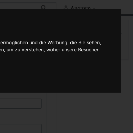
Anonym
Hilfe
Mehr
Spezialseite
kann durch die Auswahl
 ermöglichen und die Werbung, die Sie sehen,
Druckversion
schreibung muss
en, um zu verstehen, woher unsere Besucher