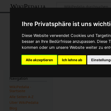
WikiPedalia
Einstellungen
Ihre Privatsphäre ist uns wicht
Diese Website verwendet Cookies und Targeting
besser an Ihre Bedürfnisse anzupassen. Diese
kommen oder um unsere Website weiter zu ent
Alle akzeptieren
Ich lehne ab
Einstellun
Navigation
WikiPedalia -
Startseite
Alle Seiten A-Z
Über WikiPedalia
Blog